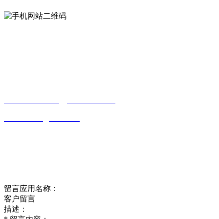
Contact us
联系方式
南通合欢APP贸易有限公司
0513-86150020
13656282202
（吴先生）
wulim1985@126.com
江苏省南通市平潮镇振兴路2号-44
Online message
在线留言
留言应用名称：
客户留言
描述：