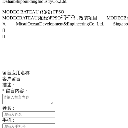
DalianShipbuildingIndustryCo.,Ltd.
MODEC BATEAU (柏松) FPSO
MODECBATEAU(柏松)FPSO，改装项目 MODECBAT
司 MitsuiOceanDevelopment&EngineeringCo.,Ltd. Singapore/C


留言应用名称：
客户留言
描述：
*
留言内容：
姓名：
手机：