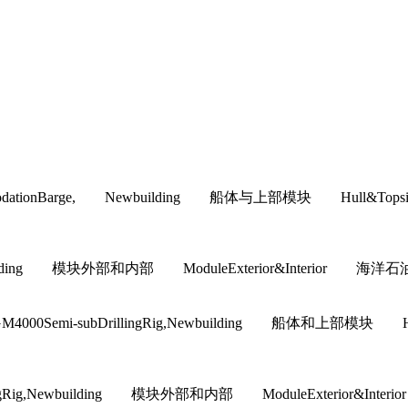
ommodationBarge, Newbuilding 船体与上部模块 H
building 模块外部和内部 ModuleExterior&Interior 海洋石油工
M4000Semi-subDrillingRig,Newbuilding 船体和
illingRig,Newbuilding 模块外部和内部 ModuleExteri