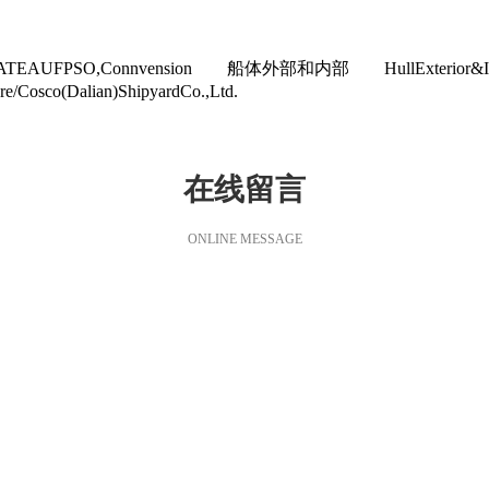
EAUFPSO,Connvension 船体外部和内部 HullExter
osco(Dalian)ShipyardCo.,Ltd.
在线留言
ONLINE MESSAGE