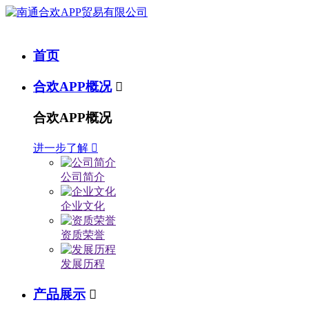
首页
合欢APP概况

合欢APP概况
进一步了解

公司简介
企业文化
资质荣誉
发展历程
产品展示
