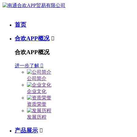
首页
合欢APP概况

合欢APP概况
进一步了解

公司简介
企业文化
资质荣誉
发展历程
产品展示
