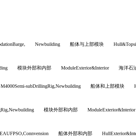
commodationBarge, Newbuilding 船体与上部模块 H
wbuilding 模块外部和内部 ModuleExterior&Interior 海洋石油工
GM4000Semi-subDrillingRig,Newbuilding 船体和
llingRig,Newbuilding 模块外部和内部 ModuleExteri
EAUFPSO,Connvension 船体外部和内部 HullExter