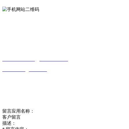
Contact us
联系方式
南通合欢APP贸易有限公司
0513-86150020
13656282202
（吴先生）
wulim1985@126.com
江苏省南通市平潮镇振兴路2号-44
Online message
在线留言
留言应用名称：
客户留言
描述：