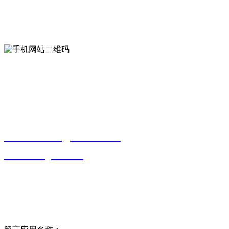
mobiles website QR code
手机网站二维码
Contact us
联系方式
南通合欢APP贸易有限公司
0513-86150020
13656282202
（吴先生）
wulim1985@126.com
江苏省南通市平潮镇振兴路2号-44
Online message
在线留言