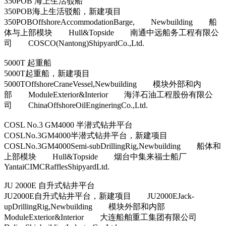
350POB 海上生活驳船
350POB海上生活驳船，新建项目
350POBOffshoreAccommodationBarge, Newbuilding 船
体与上部模块 Hull&Topside 南通中远船务工程有限公
司 COSCO(Nantong)ShipyardCo.,Ltd.
5000T 起重船
5000T起重船，新建项目
5000TOffshoreCraneVessel,Newbuilding 模块外部和内
部 ModuleExterior&Interior 海洋石油工程股份有限公
司 ChinaOffshoreOilEngineringCo.,Ltd.
COSL No.3 GM4000 半潜式钻井平台
COSLNo.3GM4000半潜式钻井平台，新建项目
COSLNo.3GM4000Semi-subDrillingRig,Newbuilding 船体和
上部模块 Hull&Topside 烟台中集来福士船厂
YantaiCIMCRafflesShipyardLtd.
JU 2000E 自升式钻井平台
JU2000E自升式钻井平台，新建项目 JU2000EJack-
upDrillingRig,Newbuilding 模块外部和内部
ModuleExterior&Interior 大连船舶重工集团有限公司