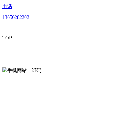
电话
13656282202
TOP
mobiles website QR code
手机网站二维码
Contact us
联系方式
南通合欢APP贸易有限公司
0513-86150020
13656282202
（吴先生）
wulim1985@126.com