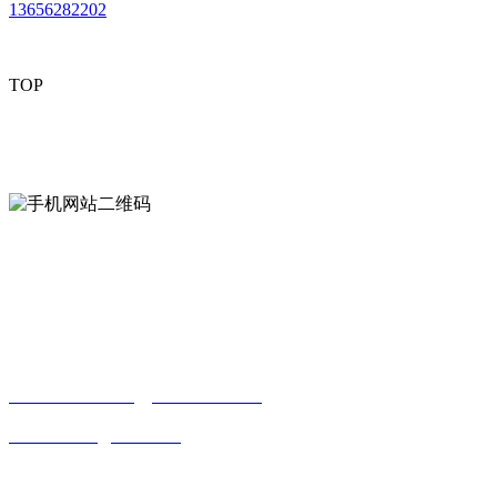
13656282202
TOP
mobiles website QR code
手机网站二维码
Contact us
联系方式
南通合欢APP贸易有限公司
0513-86150020
13656282202
（吴先生）
wulim1985@126.com
江苏省南通市平潮镇振兴路2号-44