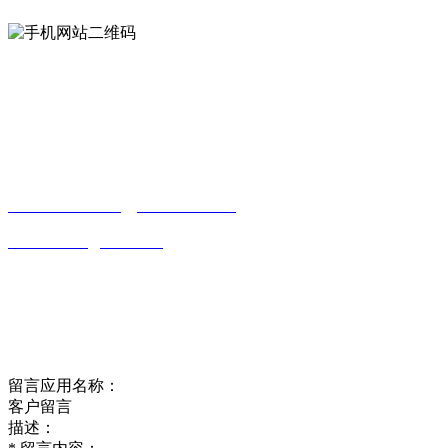
Contact us
联系方式
南通合欢APP贸易有限公司
0513-86150020
13656282202
（吴先生）
wulim1985@126.com
江苏省南通市平潮镇振兴路2号-44
Online message
在线留言
留言应用名称：
客户留言
描述：