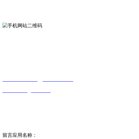
mobiles website QR code
手机网站二维码
Contact us
联系方式
南通合欢APP贸易有限公司
0513-86150020
13656282202
（吴先生）
wulim1985@126.com
江苏省南通市平潮镇振兴路2号-44
Online message
在线留言
留言应用名称：