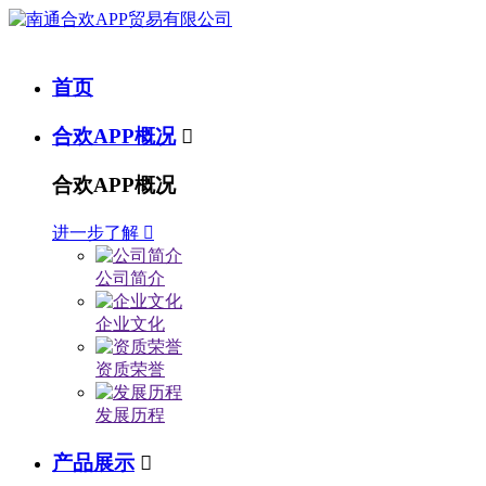
首页
合欢APP概况

合欢APP概况
进一步了解

公司简介
企业文化
资质荣誉
发展历程
产品展示
