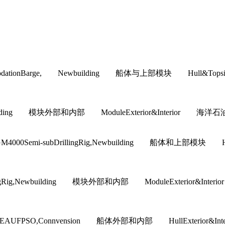
commodationBarge, Newbuilding 船体与上部模块 H
building 模块外部和内部 ModuleExterior&Interior 海洋石油工
GM4000Semi-subDrillingRig,Newbuilding 船体和
lingRig,Newbuilding 模块外部和内部 ModuleExteri
EAUFPSO,Connvension 船体外部和内部 HullExter