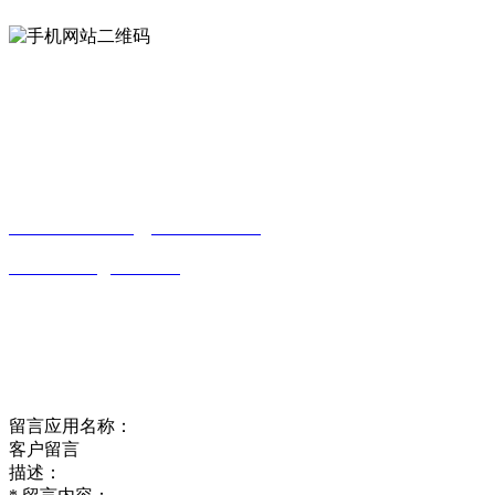
Contact us
联系方式
南通合欢APP贸易有限公司
0513-86150020
13656282202
（吴先生）
wulim1985@126.com
江苏省南通市平潮镇振兴路2号-44
Online message
在线留言
留言应用名称：
客户留言
描述：